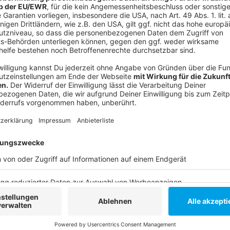
verschiedenen verschlossenen Innentaschen der K
dicht am Körper.
- Tragen Sie Hand- und Umhängetaschen verschloss
Körpervorderseite oder klemmen Sie sie sich unter
- Benutzen Sie einen Brustbeutel, eine Gürtelinnent
Geldgürtel oder eine am Gürtel angekettete Geldb
- Legen Sie Geldbörsen nicht oben in Einkaufstasch
oder Einkaufswagen, sondern tragen Sie sie möglic
- Hängen Sie Handtaschen im Restaurant, im Kaufh
(selbst bei der Anprobe von Schuhen oder Kleidung
Stuhllehnen und stellen Sie sie nicht unbeaufsichti
Hier geht es zur LKA-Meldung