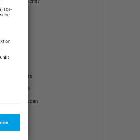
leidung möglichst
en auf der
 den Arm.
asche, einen
örse.
e, Einkaufskorb
hst körpernah.
aus oder im Laden
) nicht an
gt ab.