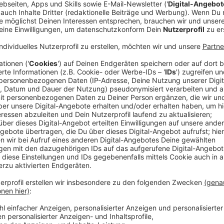
Die Kampagne ist der Tatsache geschuldet, dass es 
den Taschendiebstählen gibt. Innenminister Reul ri
auf, gerade jetzt in den Monaten vor Weihnachten. Im
verdoppelt, so Reul.
Anzeige
NRW-Innenminister Herbert Reul
Infos zu den Tätern, die hier zuschlagen
Anzeige
Reul war in der Vergangenheit schon selbst Opfer v