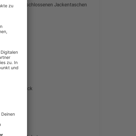
 Körper in verschlossenen Jackentaschen
osentasche.
 Hinweise:
suchenden Blick
um Opfer und
e immer in