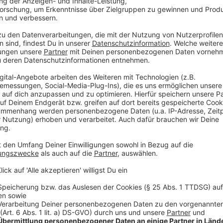
sollte man vor allem Geldbörsen und Handys nah am
tragen und nicht beispielsweise einfach nur in der H
Anzeige
Weitere Infos und Links zum Thema:
Anzeige
Schützen Sie sich vor Taschendieben - Tipps und
- Taschendiebe lassen sich sehr häufig am typisch 
erkennen: Sie meiden den direkten Blickkontakt z
schauen eher nach der Beute.
- Tragen Sie Geld, Schecks, Kreditkarten und Papier