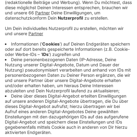
Anzeige
Wie es danach aussehen könnte und was sich
Betroffene in dem Bereich wünschen, dafür gibt es ab
sofort Ansprechpartner. Die Stadt hat ein Architektur-
Büro eingesetzt - dort gibt es zwei (so genannte)
Anliegerbeauftragte, die heute Nachmittag ihre erste
Sprechstunde anbieten. Sie läuft von 16 bis 18 Uhr in
deren Büro am Graf-Adolf-Platz und soll einmal im
Monat stattfinden. Hintergrund ist, dass alle vom Bau
der Wehrhahnlinie betroffenen Straßen und
Querstraßen noch verschönert werden sollen.
Anzeige
Weitere Infos und Links zum Thema: