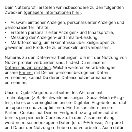
Weitere Infos und Links zum Thema:
Anzeige
Knotenpunkt Hofgartenrampe - Oederallee: Hier
informiert die Stadt zu dem Projekt
Düsseldorfer Stadtradeln: Schon gut 65 Tonnen CO2
vermieden
Anzeige
Anzeige