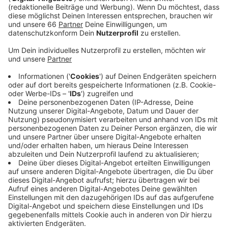
der Verkehrsinsel zwischen der Hofgartenrampe
und der Oederallee jetzt eine neue Ampelanlage.
Veröffentlicht:
Samstag, 28.05.2022 06:40
Anzeige
Das Besondere daran ist, dass die Ampel für
Radfahrende dauerhaft grün ist. Für Autofahrer*innen
springt sie nur dann auf grün, wenn ein Auto an der
Ampel wartet, um abzubiegen. Die neue Ampelanlage
ist Teil des Ausbaus der neuen Radwege an dem
Knotenpunkt. Bis Ende des Jahres sollen auf der
Hofgartenrampe und auf der Oederallee in beide
Richtungen neue Radwege entstehen.
Anzeige