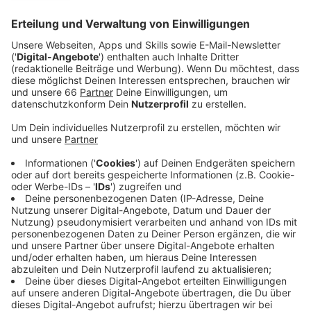
mitgeteilt. Die Stadt will eine neue Brücke bauen
lassen. Der Bau eines Tunnels dagegen ist höchst
wahrscheinlich vom Tisch.
Veröffentlicht:
Freitag, 13.09.2024 05:29
Anzeige
Varianten und Prüfungen
Anzeige
Seit Sommer 2023 wird über einen Neubau diskutiert,
seitdem wurden mehr als 20 verschiedene Varianten
geprüft, darunter auch zahlreiche Vorschläge aus der
Bürgerschaft. Die Stadt hat dabei Aspekte wie
Kosten, Bauzeit aber auch die Vereinbarkeit mit dem