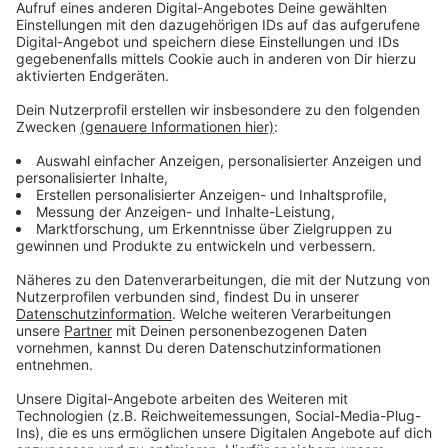
Stadtbild berücksichtigt. Ein Tunnel wäre mehr als
doppelt so teuer und sein Bau zu langwierig. Im
Rennen sind jetzt zwei Brücken, eine mit und eine ohne
Platz für Straßenbahnen.
Anzeige
Entscheidung bis Sommer 2025
Anzeige
Im September wird es eine weitere
Dialogveranstaltung geben. Bis zum nächsten Sommer
(2025) will die Stadt den Rat entscheiden lassen.
Anzeige