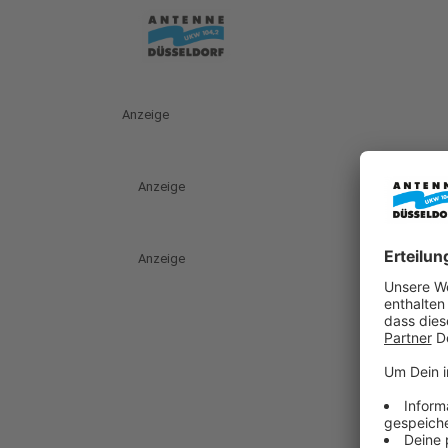
Anzeige
Anzeige
Anzeige