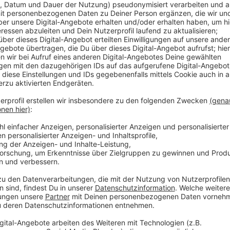
Die Stadt rät, die Kniebrücke zu nutzen. Die Geh- u
U75, U76 und U77 sind von der halbseitigen Sperrung 
Grund für die Sperrung: Die Stadt baut einen Kran ab,
Brücke in den vergangenen Monaten genutzt wurde.
Anzeige
Weitere Infos und Links zum Thema:
Anzeige
Die Meldung der Stadt
Infos zur Oberkasseler Brücke
Düsseldorf Rosmarinstraße: Bauarbeiten dauern 