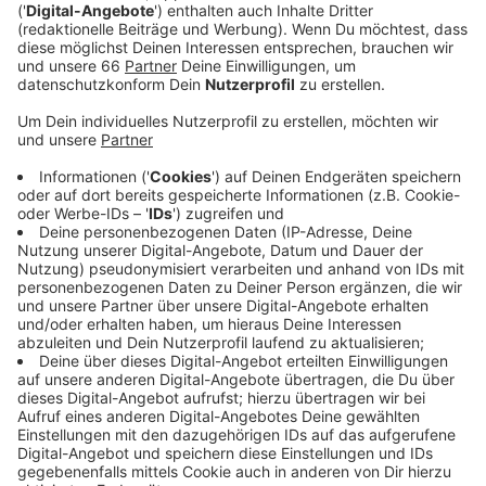
Fachkräfte, Führungskräfte, Absolventen,
Studenten, Young Professionals oder
Quereinsteiger.
Veröffentlicht:
Dienstag, 12.03.2024 12:47
Anzeige
Sie alle haben die Möglichkeit unkompliziert einen Job
zu finden. Außerdem können Sie mit potenziellen
Arbeitgebern direkt ins Gespräch kommen. Aussteller
sind zum Beispiel die die Finanzämter in NRW, IKEA, die
Metro oder die Stadt Düsseldorf. Auch in diesem Jahr
gibt es wieder ein Rahmenprogramm mit Vorträgen
oder Coachings und Tipps für die perfekte Bewerbung.
Der Karrieretag läuft morgen von 10 bis 17 Uhr und der
Eintritt ist frei.