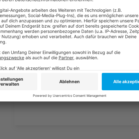
Anzeige
Weitere Infos und Links zum Thema:
Anzeige
Die Homepage vom Düsseldorfer Landgericht
Mehr Gewalt gegen Frauen: Faeser für elektroni
Missbrauchsprozess in Frankreich: Opfer sagt e
Anzeige