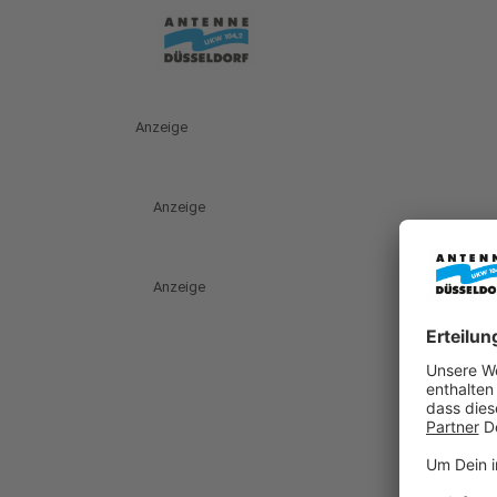
Anzeige
Anzeige
Anzeige