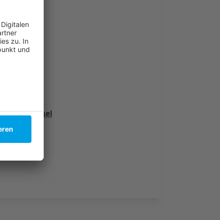
sche Fußfessel
rneut aus