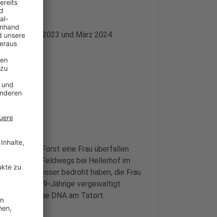
zwischen April 2023 und März 2024
lden
 im Hasseler Forst eine Frau überfallen
 Rande eines Feldwegs bei Hellerhof im
 mit einem Messer bedroht haben, die Frau
 Hilden eine 19-Jährige vergewaltigt
zei hatte seine DNA am Tatort