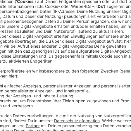
Anzeige
Die drei Vergewaltigungen hatten sich laut Polizei 
ereignet.
Anzeige
Drei Vergewaltigungen in Düsseldorf und Hi
Anzeige
Im ersten Fall soll der Mann (38 Jahre, aus Ägypten)
und vergewaltigt haben. Die zweite Tat soll sich am
Oktober 2023 ereignet haben. Hier soll er das Opfer
konnte jedoch flüchten. Im März 2024 soll er dann in
haben. Kurz darauf wurde er festgenommen. Die Poli
sicherstellen können.