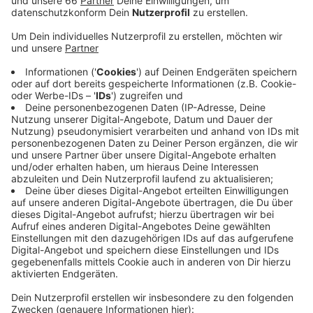
Veröffentlicht:
Montag, 02.11.2020 08:51
Anzeige
Zum Teil sollen die beiden Angeklagten gleich mehrere
Überfälle an einem Abend begangen haben. Dabei war
das Duo zwar mit einer Pistole bewaffnet, aber
dennoch offenbar so dillettantisch vorgegangen, dass
drei von fünf Überfällen scheiterten. Auch in den
anderen Fällen war die Beute eher mager. In einer
Tankstelle fiel den Männern 400 EUR in bar in die
Hände, in einer anderen Tankstelle in Vennhausen
Butterbrote und Zigaretten. Trotzdem müssen sie im
Prozess mit langen Gefängnisstrafen rechnen. Im Falle
von bewaffneten Raubüberfällen liegt die
Mindeststrafe bei fünf Jahren Haft.