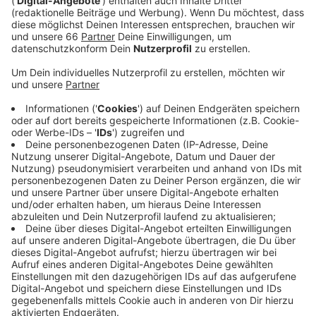
Verkehrsexperiment der besonderen Art - die
"Mobility Challenge". Zwanzig Düsseldorfer, die
normalerweise ihr Auto nutzen, testen einen
Monat lang alternative Verkehrsmittel.
Veröffentlicht:
Donnerstag, 29.09.2022 05:55
Anzeige
Zur Auswahl stehen beispielsweise Bus- und Bahn, Car-
Sharing Angebote oder Leihräder. Für das Projekt gibt
es als Budget je Teilnehmer jeweils 250 Euro. Ziel der
"Mobility Challenge" ist es, Mobilität im Sinne der
Verkehrswende neu zu denken - und das
Mobilitätsangebot in unserer Stadt unter
Realbedingungen zu testen.
Anzeige