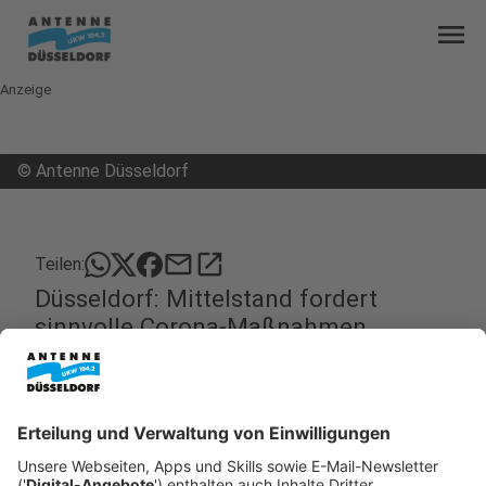
menu
Anzeige
©
Antenne Düsseldorf
mail
open_in_new
Teilen:
Düsseldorf: Mittelstand fordert
sinnvolle Corona-Maßnahmen
Die neuen Corona-Regeln würden die Bürger und
Unternehmen in Düsseldorf und dem Rest des
Landes zu sehr einschränken. Das sagt Herbert
Schulte, der NRW-Landeschef des Bundesverbands
mittelständische Wirtschaft.