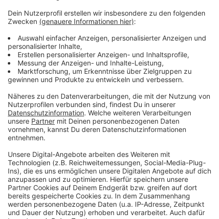
deswegen Tarifverträge unverzichtbar.
Anzeige
Weitere Infos und Links zum Thema
Anzeige
Gewerkschaft NGG:
Anzeige
Anzeige