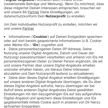
gesucht, heißt es von der NGG. Supermarktkasse
statt Biertheke oder Küche. Das ist die aktuelle
Situation laut der Gewerkschaft Nahrung-Genuss-
Gaststätten.
Veröffentlicht:
Dienstag, 06.07.2021 13:55
Anzeige
Sie beruft sich auf die jüngsten Zahlen der
Arbeitsagentur, wonach fast 6.000 Köche,
Servicekräfte und Hotelangestellte ihren Job an den
Nagel gehängt haben. Das ist in Düsseldorf fast jeder
vierte Beschäftigte in der Branche. Die Gewerkschaft
macht insbesondere die Einkommenseinbußen durch
die Kurzarbeit dafür verantwortlich, aber auch vor
Corona hätte das Gastgewerbe nicht gerade für rosige
Arbeitsbedingungen gestanden. Für die Zukunft seien