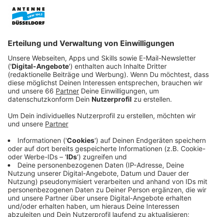
Veröffentlicht:
Montag, 09.03.2026 07:42
Anzeige
Gestern Abend (08.03.26) haben viele Menschen in
Düsseldorf gespannt und zum Teil auch besorgt in den
Himmel geschaut. Ein hell leuchtender
Meteorit
ist
über Westdeutschland geflogen.
Anzeige
Keine Schäden in NRW
Anzeige
In
Koblenz
wurde bei einem Einschlang ein Haus