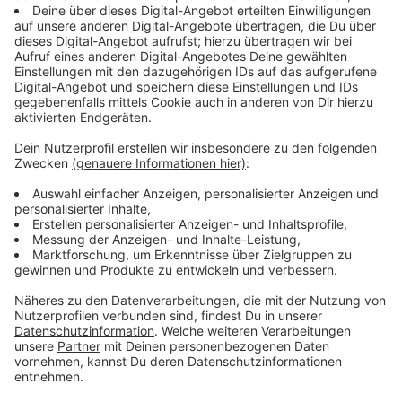
beschädigt. An dem Dach des Gebäudes entstand ein
fußballgroßes Loch. Laut Polizei habe sich aber
niemand verletzt. In NRW gibt es bislang keine
Hinweise auf Schäden. Das hat das Lagezentrum in
Nordrhein-Westfalen am Abend mitgeteilt.
Anzeige
Was ist ein Meteorit?
Anzeige
Trifft ein Asteroid auf die Lufthülle der Erde, zerfällt
er oft in viele kleine Stücke. Manche davon verglühen,
andere landen auf der Erde. Diese Brocken nennt man
Meteoriten.
Anzeige