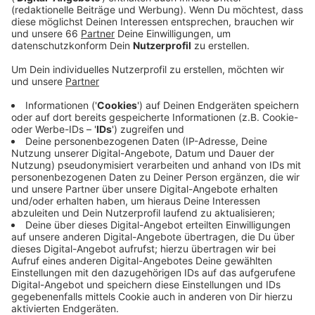
Anzeige
Am Freitag startet der Caravan Salon mit einem
Preview-Tag und ist ab Samstag dann für alle
geöffnet. Gerade seit Beginn der Corona-Pandemie
erlebt das "Mobile Reisen" einen Boom. Alle, die einen
Van selbst ausbauen, ein Wohnmobil kaufen oder auf
der Suche nach Zubehör und Inspirationen für ihren
"Urlaub auf Rädern" sind, können das bei den mehr als
750 Ausstellern des Caravan Salons tun. Tickets für
das Wochenende gibt es für 19 Euro und unter der
Woche für 17 Euro online. Die Messe findet bis zum
dritten September statt.
Anzeige