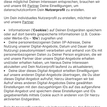
Mobilitätsplan D. Rund um dieses Gesamtkonzept
fragen die Verkehrsexperten jetzt wieder nach
unserer Meinung.
Veröffentlicht:
Freitag, 25.02.2022 17:55
Anzeige
In einer digitalen Veranstaltung möchte die Stadt in
den nächsten Wochen mit uns in Kontakt treten. Wer
rund um das Thema Verkehrswende mitdiskutieren
möchte, muss sich vorher online anmelden.
Anzeige
Weitere Infos und Links zum Thema
Anzeige