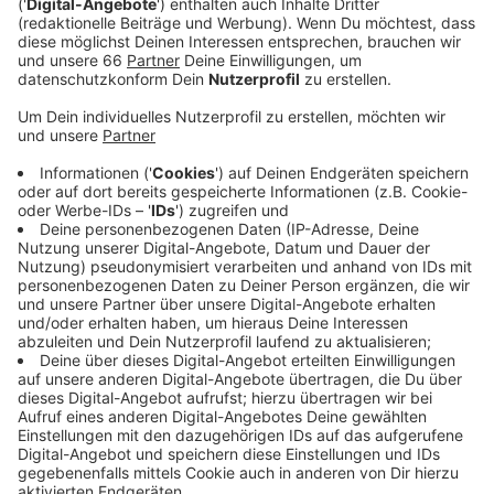
Veröffentlicht:
Donnerstag, 22.06.2023 14:57
Anzeige
Die Schützen von 1316 wollen als Veranstalter der
Kirmes gemeinsam mit dem Umweltamt bundesweit
Vorreiter sein. Wer auf der Kirmes Speisen kauft,
bekommt Mehrweggeschirr, zahlt dafür Pfand und
kann das Mehrweggeschirr auch an anderer Stelle
wieder abgeben und erhält dort sein Geld zurück.
Ausnahmen gäbe es keine, nur Pommes dürften noch
in einer Spitztüte verkauft werden, sagte Kirmes-
Organisator Thomas König. Wie das ganze in der Praxis
funktioniert, wird sich ab dem 14. Juli zeigen - dann
nämlich startet die Rheinkirmes in Oberkassel.
Anzeige