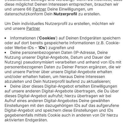
Veröffentlicht:
Mittwoch, 21.09.2022 12:37
Anzeige
Es geht konkret um die Abschnitte von der
Anschlussstelle Bonner Straße bis zur Itterstraße und
der Anschlussstelle Forststraße bis zur Hildener
Straße. Beide Strecken sind rund 650 Meter lang. Die
Geschwindigkeitsbegrenzung an diesen Stellen hatte
der Ordnungs- und Verkehrsausschuss im Rathaus
Anfang Juni beschlossen.
Anzeige
Weitere Infos und Links zum Thema:
Anzeige