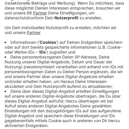
Anzeige
Je nach Ressort gibt es unterschiedlich viele
Fahrräder. Die meisten hat das Kulturministerium mit
13 Fahrrädern, die wenigsten haben das Wirtschafts-
und das Innenministerium mit je drei Rädern. Die
Fahrräder sollen in allen Ressorts für Dienstreisen
innerhalb Düsseldorfs genutzt werden. Weltweit ist
der Verkehrssektor für ein Viertel der
Treibhausgasemissionen verantwortlich. Durch
Treibhausgase wird die Erde immer wärmer. Das führt
dazu, dass Extremwetter immer häufiger vorkommen.
Anzeige
Weitere Infos und Links zum Thema: