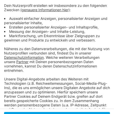
Anzeige
ADFC fordert sichere Radwege am Rhein
Positive Zwischenbilanz zur Luegallee
Ampeln sollen besser auf Radverkehr ausgerichtet
werden
Anzeige
Anzeige