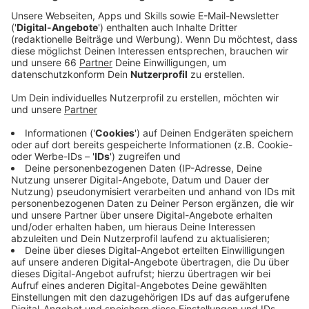
erkennen ist: Besonders gestiegen ist die
Arbeitslosigkeit bei Menschen mit Behinderungen.
Veröffentlicht:
Donnerstag, 30.11.2023 12:50
Anzeige
Die arbeitslosen Menschen in Düsseldorf würden
"noch zu wenig von der aktuellen Gesamtsituation
profitieren", kommentiert die Agentur für Arbeit die
heute (30. November 2023) erschienene Statistik.
Besonders gestiegen ist außerdem die
Arbeitslosigkeit bei Menschen mit Behinderungen: Hier
liegt die Zahl rund sieben Prozent höher als im Vorjahr.
Ursachen sind hier oft mangelnde Qualifikationen oder
gesundheitliche Probleme, die dazu führen, dass Jobs
nicht mehr ausgeführt werden können. Die Agentur für