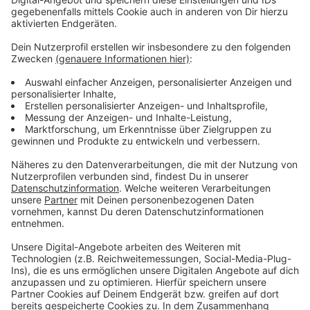
Arbeit betont aber, dass sie ein breites Angebot zur
Förderung von Menschen mit Behinderung bereithält
und appelliert auch an Unternehmen, Menschen mit
Handicap zu engagieren.
Anzeige
Weitere Infos und Links zum Thema:
Anzeige
Düsseldorf: mehr Arbeitslose im Oktober als üblich
Unsere Meldung vom 1. September 2023:
Düsseldorfer Ausbildungsmarkt entwickelt sich positiv
Die Homepage der Agentur für Arbeit