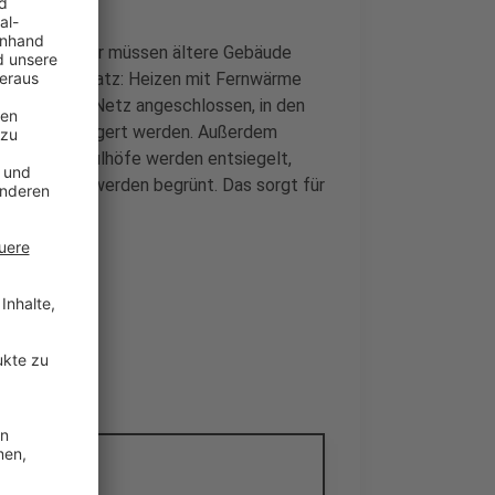
rbessern. Dafür müssen ältere Gebäude
den. Ein Ansatz: Heizen mit Fernwärme
r Schulen ans Netz angeschlossen, in den
Prozent gesteigert werden. Außerdem
 Dach, Schulhöfe werden entsiegelt,
und Dächer werden begrünt. Das sorgt für