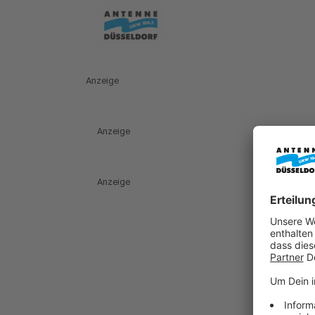
Anzeige
Anzeige
Anzeige