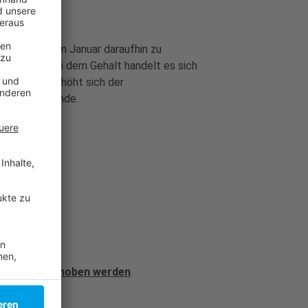
hnung jetzt im Januar daraufhin zu
u melden. Bei dem Gehalt handelt es sich
fang 2023 erhöht sich der
Euro pro Stunde.
 weiter angehoben werden