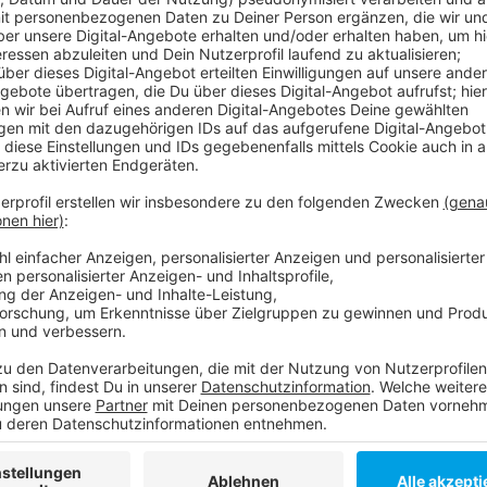
Anzeige
Die Gewerkschaft rät allen Beschäftigten, die Abrec
überprüfen und sich gegebenenfalls bei der IG BAU z
um den jetzt geltenden Mindestlohn der Branche. An
Einstiegsverdienst dann nochmals auf insgesamt 12 
Anzeige
Weitere Infos und Links zum Thema
Anzeige
Die Gebäudereinigungsbranche bei der IG BAU
IG BAU: Mindestlohn in Reinigungsbranche muss
Anzeige