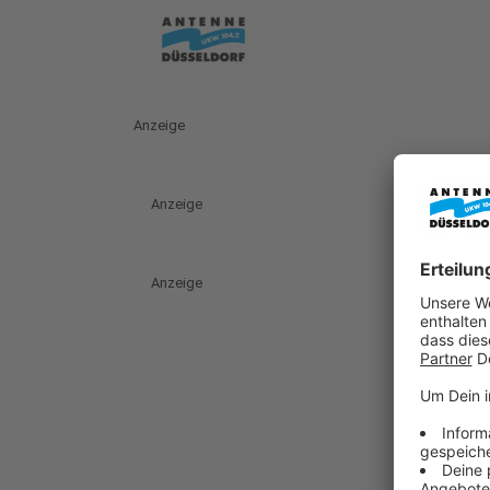
Anzeige
Anzeige
Anzeige