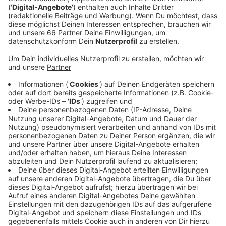
Verkehrsausschuss beschlossen werden.
Veröffentlicht:
Dienstag, 23.11.2021 05:17
Anzeige
Geplant sind die neuen "Bike & Ride" - Stationen an
insgesamt sechs Standorten; unter anderem am
Klemensplatz in Kaiserswerth, am Kamper Acker in
Holthausen oder am Staufenplatz in Grafenberg. Die
Stationen verfügen jeweils über 20 Abstellplätze, die
übereinander angeordnet sind. Damit unsere Räder
nicht den ganzen Tag unbeaufsichtigt an einer
Haltestelle stehen, sind die "Bike & Ride" - Stationen
gesichert. Wir können sie buchen und bekommen dann
einen PIN-Code oder eine ID-Karte. Außerdem sind die
neuen Stellplätze videoüberwacht.