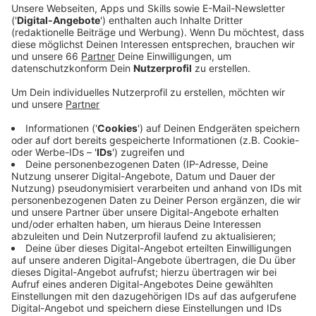
Düsseldorf erst einmal nicht geben.
Veröffentlicht:
Freitag, 19.02.2021 05:43
Anzeige
"Es bestehen keine rechtlichen Voraussetzungen für
Lockerungen" heißt es von einer Stadtsprecherin. Vor
allem deswegen, weil immer häufiger die britische
Mutation des Coronavirus in Düsseldorf nachgewiesen
wird. Fast jede zweite (43 Prozent) nachgewiesene
Corona-Infektion weist inzwischen die britische
Variante auf. Am Dienstag war es noch jede Vierte (27
Prozent). Das ist problematisch: Denn die britische
Mutation ist vermutlich ansteckender und verbreitet
sich somit schneller. Die südamerikanische und die
südafrikanische Corona-Mutation wurde bisher in
Düsseldorf nicht nachgewiesen, heißt es von der