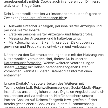
Stadtsprecherin. Seit Februar (2021) wird jeder
positive Coronatest, der von der Stadt durchgeführt
wird, auf Mutationen überprüft.
Anzeige
Weitere Infos
Anzeige
Meldung der Stadt dazu
Untersuchung von Stadt und Heine-UNI zur
Ausbreitung von Corona
Antenne-Düsseldorf-Liveticker zu Corona
Anzeige