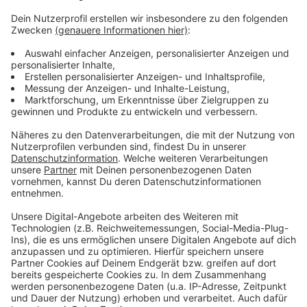
Weitere Infos und Links zum Thema:
Anzeige
So berichtet RP Online
Diese Bevölkerungsgruppe sorgt sich besonders
wegen der Engpässe
Der Medikamenten-Mangel hält sich schon länger
Anzeige
Anzeige