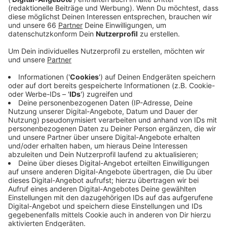
Anzeige
Laut Apothekerverband Nordrhein müssen
Patientinnen und Patienten manchmal ganz leer
ausgehen - manchmal gibt es das Medikament nicht in
der beschriebenen Dosierung oder Form. Betroffen
seien etwa bestimmte Säfte für Kleinkinder, die keine
Tabletten schlucken können. Das habe zum Beispiel
zur Folge, dass ein ukrainischer Hersteller
Paracetamol-Säfte liefere, die für die Ukraine
bestimmt waren. Dementsprechend kommen sie dann
mit ukrainischem Beipackzettel. Die Bundesregierung
will neue Regeln für Vorräte schaffen, um solche
Situationen künftig zu vermeiden.
Anzeige