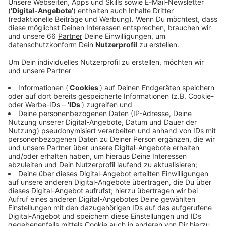
Anzeige
So wurden und werden auch weiter Taubenhäuser
aufgestellt, in denen zum Beispiel die Taubeneier
durch Gipseier ausgetauscht werden. Des Weiteren
könne man durch die Taubenhäuser die Tiere auch
möglichst jeweils an einem Ort halten und so das Kot-
Problem in der Stadt ein wenig unter Kontrolle halten.
Ähnlich wird bei den Gänsen vorgegangen, auch hier
werden zum Beispiel Eier ausgetauscht. Die
Maßnahmen scheinen auch Wirkung zu zeigen: Seit
2018 verzeichnet die Stadt einen leichten Rückgang
der Population. Das Füttern der Tiere bleibt weiter
verboten.
Anzeige