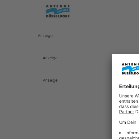
Anzeige
Anzeige
Anzeige