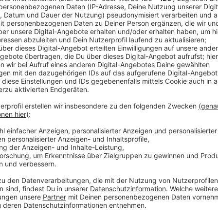
Anzeige
Präsentiert wird es heute Abend im Rahmen des Län
Kolumbien in Gelsenkirchen. Noch hat das EM-Maskot
einige Vorschläge, die alle an das Wort "Bär" angelehn
Herzi von Bär. In den kommenden beiden Wochen kön
der UEFA teilnehmen, sowie Fans auf der Internetse
Maskottchens abstimmen. In den kommenden Monate
präsent sein. Er wird verschiedene Initiativen und 
Kinder in ganz Europa anregen, sich mehr zu bewegen
begeistern.
Anzeige
Weitere Infos und Links zum Thema:
Anzeige