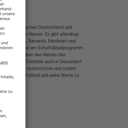
derspiels zwischen Deutschland und
tchen keinen Namen. Es gibt allerdings
t sind: Albärt, Bärnardo, Bärnheart und
nen Kinder, die am Schulfußballprogramm
ite der UEFA über den Namen des
n wird der Teddybär auch in Düsseldorf
Partnerschaften unterstützen und zudem
 und für den Fußball und seine Werte zu