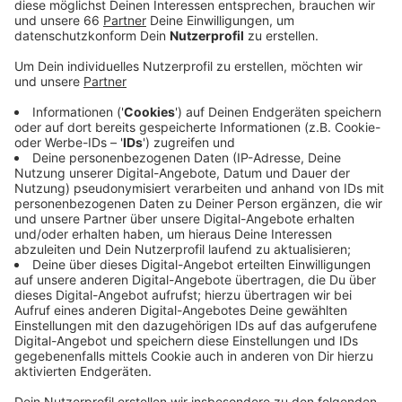
Veröffentlicht:
Montag, 03.08.2020 05:56
Anzeige
Die Polizei war am späten Abend zu dem Haus auf der
Schweidnitzer Straße gerufen worden. Dort lag der
52jährige leblos auf dem Boden. Die
Wiederbelebungsversuche des Rettungsdienstes
scheiterten. Die Ermittlungen der Polizei ergaben,
dass ein Mitbewohner des Mannes diesen mit einem
Messer angegriffen hatte. Der 47jährige wurde kurze
Zeit später festgenommen. Gegen ihn wird wegen
Totschlags ermittelt. Er soll heute (03. August 2020)
dem Haftrichter vorgeführt werden. Die
Mordkommission muss jetzt herausfinden, wieso er
seinen Bekannten getötet hat. Die beiden hatten mit
vier weiteren Männern zusammen in der Wohnung