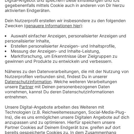
dem Vorschlag der Verwaltung folgt, sollen die
provisorisch aufgepinselten Radwege dauerhaft
markiert werden.
Anzeige
Weitere Infos und Links zum Thema:
Anzeige
Verkehrsversuch auf der Luegallee: Ausführliche
Mitteilung der Stadt
Umfrage zur Luegallee: Mehrheit bewertet
Verkehrsversuch positiv
Bezirksvertretung: Pläne für mehr Tempo 30 im
Linksrheinischen