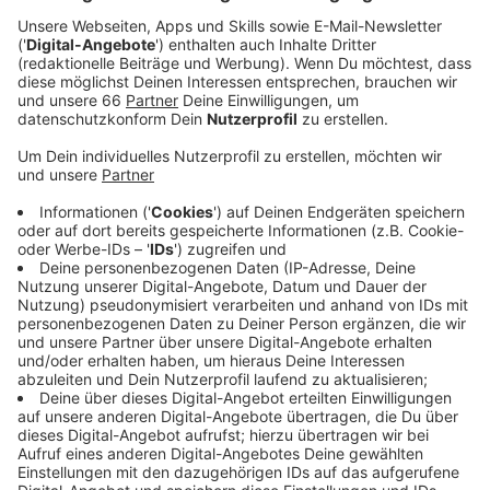
ausgewertet hat. Entscheiden muss das allerdings
der Verkehrsausschuss. Er tagt heute in einer
Woche.
Veröffentlicht:
Mittwoch, 10.04.2024 05:52
Anzeige
Der Verkehrsversuch war aus Sicht der
Stadtverwaltung so erfolgreich, dass daraus jetzt ein
Dauerzustand werden soll. Die Zahl der Unfälle sei
ebenso zurückgegangen wie der Verkehrslärm.
Aufenthaltsqualität und Sicherheitsempfinden sind
dagegen gestiegen. Das geht aus den Ergebnissen
mehrerer Umfragen hervor, an denen sich rund
sechseinhalb Tausend Menschen beteiligt haben. Auch
die Geschäftsleute gaben dem Verkehrskonzept
zuletzt die Note "2+". Wenn der Verkehrsausschuss