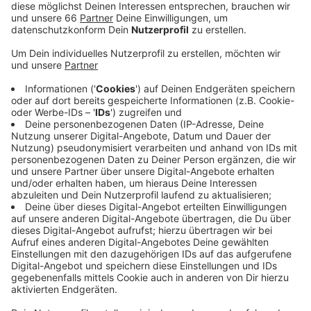
Anzeige
Letztes Jahr hatte das Ministerium, nach eigenen
Angaben, wegen der Energiekrise darauf verzichtet.
Weil aufgrund der Klimakrise dennoch weiterhin
Energie gespart werden soll, leuchtet der Tannenbaum
kürzer. Nämlich ab dem 1. Dezember von 18 Uhr bis
Mitternacht.
Anzeige
Weitere Infos und Links zum Thema
Anzeige
Das Wirtschaftsministerium in Düsseldorf