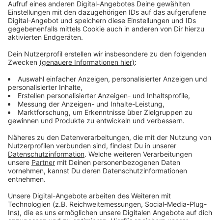
Weitere Infos und Links zum Thema:
Anzeige
Licht-Test im Oktober 2021
Landes-Verkehrswacht in Düsseldorf
Anzeige
Wir benötigen Ihre
Zustimmung, um den YouTube
Video-Service zu laden!
Wir verwenden einen Service eines
Drittanbieters, um Videoinhalte