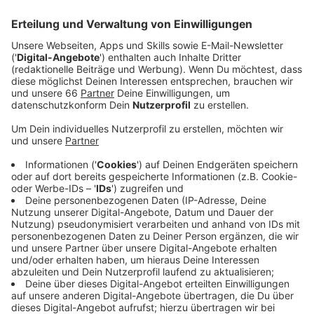
Veröffentlicht:
Dienstag, 21.09.2021 04:43
Anzeige
Sie führen den gesamten Oktober über zum 65. Mal
den großen "Licht-Test" durch. Autos werden dabei
kurz untersucht. Kleine Defekte werden dann in der
Regel kostenlos behoben, heißt es in einer Mitteilung
der Organisatoren. Nur Ersatzteile und aufwändige
Arbeiten müssten demnach bezahlt werden. In den
vergangenen Jahren waren die Scheinwerfer bei jedem
fünften Auto falsch eingestellt: entweder zu hoch
oder zu niedrig. Das sei gefährlich, weil entgegen
kommende Fahrzeuge geblendet werden und die
Straße nicht richtig ausgeleuchtet wird.
Anzeige