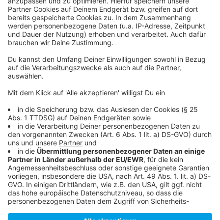
einzubetten. Dieser Service kann
Daten zu Ihren Aktivitäten
sammeln. Bitte lesen Sie die
Details durch und stimmen Sie der
Nutzung des Service zu, um dieses
Video anzusehen.
Mehr Informationen
Warum ist ein Licht-Test so wichtig?
Akzeptieren
Anzeige
powered by
Usercentrics Consent
Management Platform
Anzeige