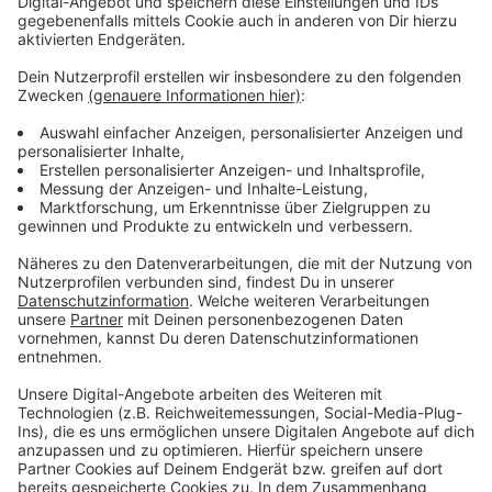
konnten rund 40 Prozent der Energiekosten gespart
werden.
Anzeige
Weitere Infos und Links zum Thema:
Anzeige
Die Winterwelt Kö on Ice
Mehr Infos zur Winterwelt
Das Riesenrad wurde bereits in der vergangenen
Woche abgebaut