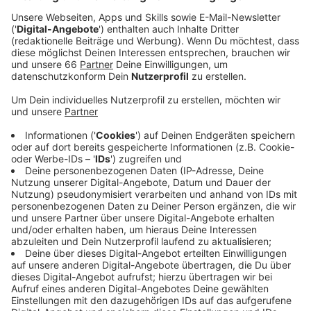
Veröffentlicht:
Sonntag, 14.01.2024 09:05
Anzeige
Auch die Füchschen Alm öffnet heute das letzte Mal
für diese Saison. Ab morgen wird die Winterwelt dann
abgebaut. Der Betreiber Oscar Bruch zieht insgesamt
ein positives Fazit. Die Alm habe sich als
Publikumsmagnet entpuppt und vor allem an den
Wochenenden bei gutem Wetter für lange
Warteschlangen gesorgt. Auch das Eisstockschießen
sei in diesem Jahr wieder sehr gut angenommen
worden. Wie schon im vergangenen Jahr hatte Bruch
teilweise auf eine Kunststoff-Eisbahn gesetzt. Damit