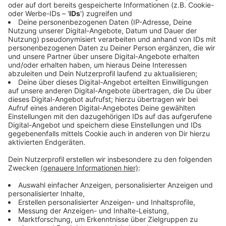
Kritik an der Letzten Generation wird lauter
Anzeige
An den Protesten der "Letzten Generation" gibt es
teilweise massive Kritik - jetzt auch von "Fridays for
Future". Die Klimaschutzbewegung wirft den
Aktivisten der "Letzten Generation" vor, mit ihren
Protestaktionen die Gesellschaft zu spalten. "Die
Klimakrise braucht gesamtgesellschaftliche Lösungen
und die finden und erstreiten wir nur gemeinsam und
nicht, indem wir Menschen im Alltag gegeneinander
aufbringen", sagte Sprecherin Annika Rittmann der
Nachrichtenagentur dpa.
Anzeige