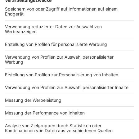
Anzeige
Weitere Infos und Links zum Thema:
Anzeige
Kritik an Klimaaktivisten wird lauter
Am 6. Februar gab es die erste Verkehrsaktion der
"Letzten Generation" in Düsseldorf (Haroldstraße /
Graf-Adolf-Platz)
Am 15. Februar gab es dann die nächste Aktion
(Berliner Allee / Steinstraße)
Anzeige