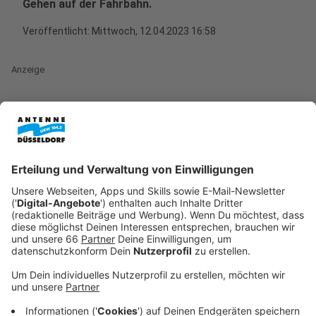
Gehen auf der Fahrbahn.
Veröffentlicht:
Mittwoch, 12.04.2023 16:58
Anzeige
Startpunkt der Aktion war vor gut einer Stunde (16.30
Uhr) der Worringer Platz. Von dort haben sich 14
Aktivistinnen und Aktivisten über die Kölner Straße in
Richtung Innenstadt aufgemacht. Der Marsch wird von
der Polizei begleitet - wurde dann aber Am Wehrhahn
gestoppt. Aktuell werden die Aktivistinnen und
Aktivisten von der Polizei von der Straße getragen;
angeklebt haben sie sich heute nicht.
Anzeige