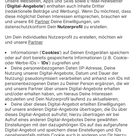
Gewerkschaft Erziehung und Wissenschaft - kurz
GEW - für heute (27. November 2023) einen
ganztägigen Warnstreik angekündigt.
Veröffentlicht:
Montag, 27.11.2023 05:50
Anzeige
Der Aufruf richtet sich unter anderem an angestellte
Lehrkräfte, Schulsozialarbeiterinnen und - arbeiter und
Tarifbeschäftigte an den Hochschulen. Verbeamtete
Lehrkräfte dürfen nicht streiken. Der GEW geht es um
mehr Gehalt. Die Beschäftigten hätten den
"Lehrkräftemangel der Bildungspolitik auszubaden",
heißt es wörtlich von einer Sprecherin. Die Arbeitslast
sei zu hoch. Deswegen fordert die GEW für die
Beschäftigten 10,5 Prozent mehr Gehalt, mindestens
aber 500 Euro.