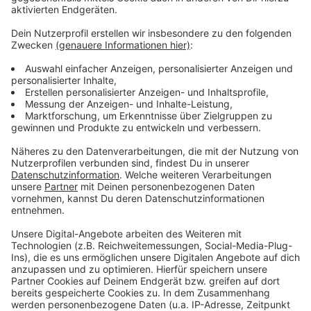
Anzeige
Weitere Infos und Links zum Thema:
Anzeige
Internetseite der GEW Stadtverband Düsseldorf
Hochschul-Warnstreik: Aktionen in über 70
Städten
Mehrere tausend Teilnehmende bei
Stadtstaatenstreik
Anzeige