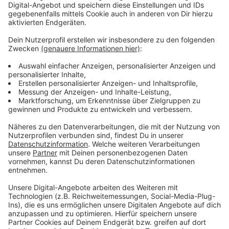
sind es aber 38, also mehr als jede und jeder Dritte.
Das Problem: Lärm kann krank machen und zu
Schlafstörungen führen. Die können wiederum zu
Herz- und Kreislauferkrankungen und Depressionen
führen, heißt es in der Studie. Untersucht und
verglichen wurde die Lärmbelastung in 55 Städte aus
ganz Deutschland.
Anzeige
Weitere Infos und Links zum Thema
Anzeige
Interaktive Karte zur Lärmstudie von Zeit Online
NRZ: Düsseldorf ist lauteste Stadt Deutschlands
Zeit online: Lärm macht krank