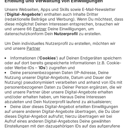
Veröffentlicht:
Dienstag, 23.04.2024 11:34
Anzeige
Die Macherinnen und Macher der Studie haben die
Einwohnerzahlen mit Daten des Umweltbundesamtes
verknüpft, um aufzuzeigen, wo Menschen unter dem
Lärm leiden. Bilk ist als bevölkerungsreichster
Stadtteil, mit vielen mehrspurigen Straßen, wie dem
Südring oder der Münchener Straße, besonders laut.
Insgesamt fühlt sich jede und jeder Sechste (15,4
Prozent) in Bilk vom Autolärm belästigt. In Pempelfort
stört die Menschen vor allem der Schienenlärm, in
Lohausen leiden die Menschen unter Fluglärm. In
absoluten Zahlen betrifft der Fluglärm zwar weniger
Menschen, als der Auto- und Schienenlärm, in Prozent