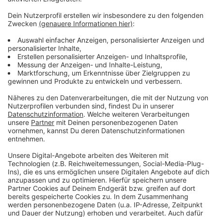
Weitere Infos und Links zum Thema
Anzeige
Hier gibts alle Infos zur Düsseldorfer Büchermeile:
Termine für Düsseldorfer Büchermeile stehen fest:
Weitere Infos zum "One Year To Go" -Familienfest:
Fußball-EM 2024 in Düsseldorf: Freiwillige gesucht:
Anzeige
Anzeige