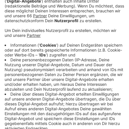
Bücher.
Veröffentlicht:
Freitag, 16.06.2023 14:25
Anzeige
Die Büchermeile wird am Samstag und Sonntag (17.
und 18. Juni 2023) von 11 bis 19 Uhr geöffnet sein. Zur
Einstimmung auf die Europameisterschaft 2024 findet
morgen (Samstag, 17. Juni) vor dem Rathaus ein
Familienfest statt. Das „One Year To Go“-Familienfest
startet um 11 Uhr und wird bis 18 Uhr gehen. Es wird
unter anderem Musik, Mitmachaktionen und
Talkrunden mit Gästen wie Fortuna-Legende Axel
Bellinghausen geben.
Anzeige