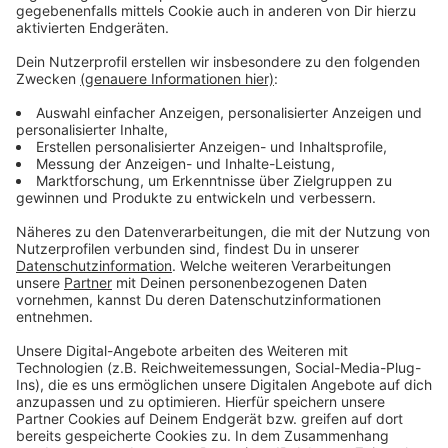
gekommen ist. Das ist mindestens ein halbes Jahr
nach der zweiten Spritze oder bei Johnson & Johnson
nach einem Monat. Außer in Praxen können wir uns
dann auch bei den städtischen Einrichtungen impfen
lassen.
Anzeige
Weitere Infos und Links zum Thema:
Anzeige
Meldung der KVNO dazu
IMPF-Möglichkeiten der Stadt Düsseldorf
ANTENNE-Liveticker zu Corona
Anzeige