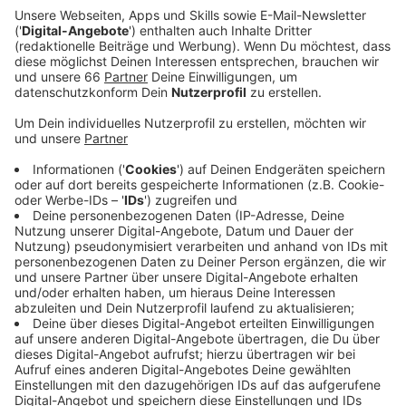
Veröffentlicht:
Donnerstag, 21.10.2021 14:53
Anzeige
Die sogenannten "Boosterimpfungen" werden
zunächst für chronisch kranke Menschen, sowie für
Bewohner*innen und Personal von Altenpflege und
medizinischen Einrichtungen empfohlen. Außerdem
schreibt das Land alle über 70-jährigen in den nächsten
Wochen wegen ihrer anstehenden Impf-Auffrischung
an. Alle anderen sollten sich noch gedulden, so der
Chef der KVNO. Ein "Windhundrennen" in die Praxen sei
weder nötig noch sinnvoll. Auch weil unser Impfschutz
nicht mit einem Mal schlagartig nachlasse. Außerdem
seien langfristig ausreichend Impfstoffmengen
vorhanden, um alle Impfwilligen erneut immunisieren zu
können, wenn die Zeit für den "Booster" jeweils