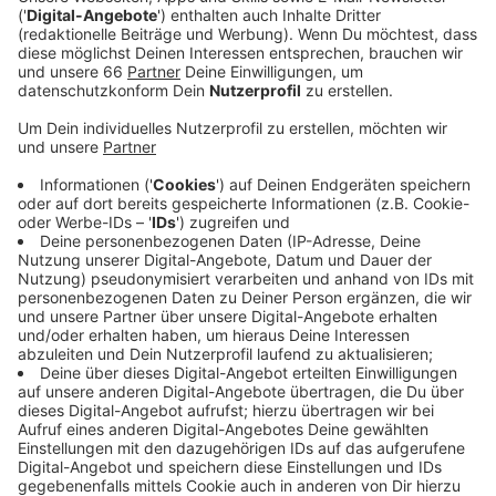
Von dem Gedanken, beim Einkaufen auch mal kurz
an den Buden vorbeizuschlendern, müssen sich die
Düsseldorfer in diesem Jahr verabschieden. Wer
zum Weihnachtsmarkt will, muss sich erst
kontrollieren lassen.
Veröffentlicht:
Mittwoch, 17.11.2021 15:03
Anzeige
Ursprünglich waren stichprobenartige Kontrollen
geplant, jetzt gibt es zumindest für Teil der
Weihnachtsmärkte Einzäunungen. Schausteller-
Vorstand Oliver Wilmering sagte uns, man trage die
Maßnahme mit, halte sie aber dennoch für nicht
nachvollziehbar. Volle Einkaufsstraßen müssten dann
auch eingezäunt und kontrolliert werden, da gäbe es