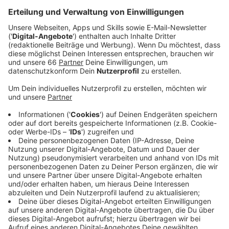
Anzeige
Für andere Städte - wie zum Beispiel Leipzig,
Mannheim und Nürnberg, gibt es noch Tickets auf der
Homepage
der Hosen.
Anzeige
Tour-Highlights und weitere Konzerte
Anzeige
Die Band hatte am Wochenende angekündigt, ihre
"Trink aus, wir müssen gehen!"- Tour zu verlängern und
2027 weitere Konzerte zu spielen. Die Tour beginnt im