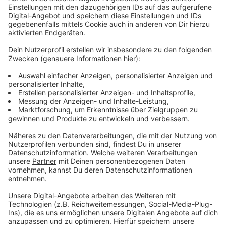
Juni nächsten Jahres. Für 2026 stehen 23 Konzerte
auf dem Plan, darunter zwei im Juli in der Arena in
Stockum. Auch diese sind schon ausverkauft.
Anzeige
Weitere Infos und Links zum Thema:
Anzeige
Video: Die Toten Hosen verlängern ihre Tour
Schumann-Hochschule: Die Toten Hosen werden
Ehrenmitglieder
Tote Hosen feiern Rückkehr in den Ratinger Hof
Anzeige