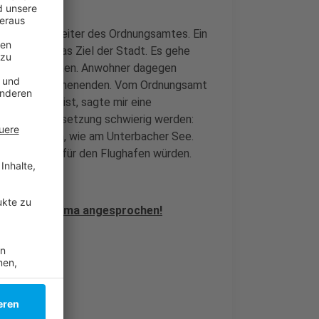
rderte Mitarbeiter des Ordnungsamtes. Ein
 - das ist das Ziel der Stadt. Es gehe
gsort zu nehmen. Anwohner dagegen
 an warmen Wochenenden. Vom Ordnungsamt
t draußen“ ist, sagte mir eine
ürfte in der Umsetzung schwierig werden:
n zu erlauben, wie am Unterbacher See.
rheitsrisiko für den Flughafen würden.
feld das Thema angesprochen!
munder See!