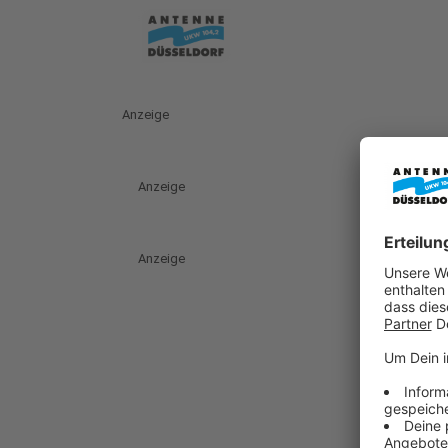
Anzeige
Anzeige
Anzeige