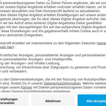
Anwohner klagen über laute Partys, Müll und überfo
Konzept von dem Mensch, Tier und Pflanze profitieren
ausdrücklich nicht darum, den Menschen den Ausflu
wünschen sich definitiv mehr Kontrolle, vor allem
müsse man sich dann anhören, dass „Angermund so wei
Anwohnerin. Eine Idee, die Fans in der Politik hat, d
Einen Teil des Sees zu bewirtschaften und das Bade
Das könnte aber Vögel vertreiben, die dann zum Siche
Weitere Infos und Links zum Thema:
Im OB-Wahlkampf hatte GRÜNEN-Kandidat Engst
Die schönsten Wanderungen rund um den Anger
Infos zum Stadtteil Angermund!
Anzeige