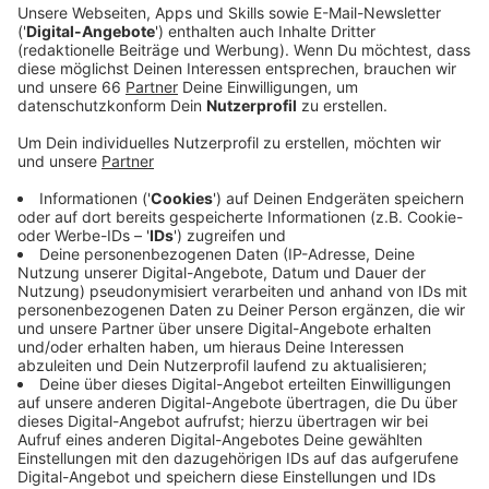
Interessengemeinschaft Kindertagespflege (IG
Kindertagespflege) hat eine Mail an das Büro des
Oberbürgermeisters geschrieben.
Veröffentlicht:
Dienstag, 21.05.2024 11:58
Anzeige
Weder der Oberbürgermeister noch andere Mitglieder
der CDU im zuständigen Ausschuss hätten Interesse
an einem Gespräch, so heißt es in der Mail. Mit den
anderen Parteien habe es Gespräche gegeben.
Hintergrund des Konflikts ist, dass die
Stadtverwaltung um OB Keller Änderungen in der
Kindertagespflege plant. Eltern, aber vorallem
Kindertagesmütter und -väter befürchten negative
Auswirkungen. Letzte Woche hatte OB Keller in einer
Mail versichert, dass durch die Änderungen so wörtlich