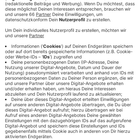
Veröffentlicht:
Freitag, 10.11.2023 05:52
Anzeige
Sechs statt bisher vier Bahnen sind in diesem Jahr für
Eisstockschießen vorgesehen. Dafür wurden
besondere Kunstbahnen gebaut, die keine Energie
verbrauchen, so die Betreiber. Auch Heizpilze gebe es
nicht. Die gesamte Winterwelt öffnet immer um 11
Uhr. Auch Schulklassen können Termine buchen. Damit
füllt sich der Winterkalender in Düsseldorf: Das
Riesenrad dreht sich schon länger auf dem Burgplatz,
die Weihnachtsmärkte öffnen dann ab dem 23.
November.
Anzeige