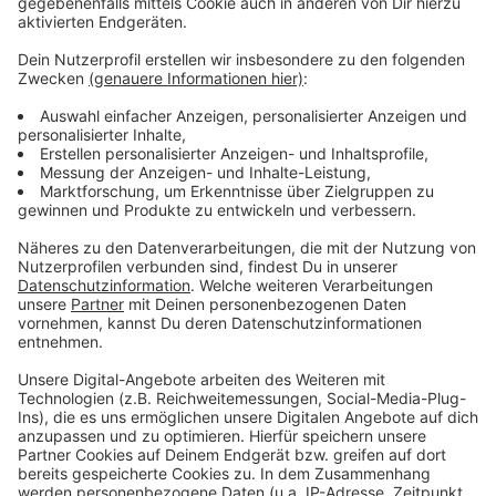
Anzeige
Ab der Saison 2022 wird Rhein Fire am Spielbetrieb der
so genannten ELF (European League of Football)
teilnehmen und dort ein Wiedersehen mit alten Rivalen,
wie zum Beispiel Frankfurt Galaxy, feiern.
Anzeige
Weitere Infos und Links zum Thema
Anzeige
Hier geht es zu Rhein Fire
Anzeige