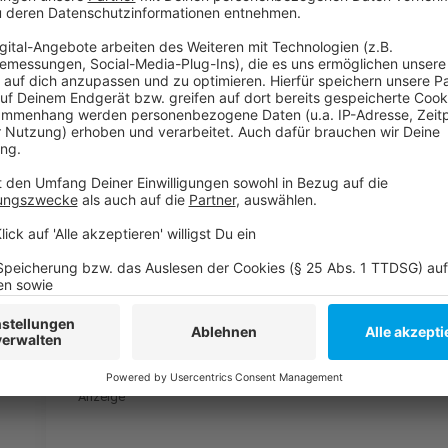
Gebauer von der FDP angekündigt. Der Opposition ge
Oppositionsführer Kutschaty spricht sich dafür aus, 
Virus zu testen.
Anzeige
Weitere Infos und Links zum Thema
Anzeige
Eltern-Taxis in Düsseldorf: Kritik von der Polizei
Alle Infos zum Corona-Virus
Anzeige