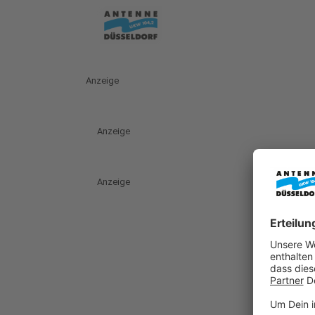
Anzeige
Anzeige
Anzeige