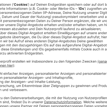
Darum brauche man jetzt endlich langfristige Maßn
von der Gewerkschaft Erziehung und Wissenschaft 
Anzeige
Sebastian Krebs von der Gewerkschaft Erziehun
Klare Regeln und Maßnahmen für Schulen gef
Anzeige
Die Gewerkschaft appelliert zudem mögliche Schulsc
Erwägung zu ziehen. Dass Massenveranstaltungen st
würden, das gehe nicht, sagte die Gewerkschaftsvors
Unterricht wohl bald wieder die Maskenpflicht einge