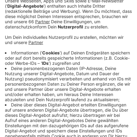
Veröffentlicht:
Donnerstag, 13.04.2023 05:33
Anzeige
Glaubt man den drei Klägerinnen, dann waren für sie die
Folgen der Impfung mit Biontech dramatisch. Die
Rede ist von Atemnot,
Bewusstseinsstörungen, Panikattacken und
Erschöpfung. Auch über Sehprobleme, eine
Herzmuskelentzündung und eine Gürtelrose berichten
die Klägerinnen, das normale Immunsystem sei
regelrecht abgeschaltet gewesen. Biontech weist die
Vorwürfe zurück, wie es heißt seien die vielen
Anschuldigungen nicht im Ansatz belegt. Anfang Mai
soll über die Klage verhandelt werden.
Anzeige