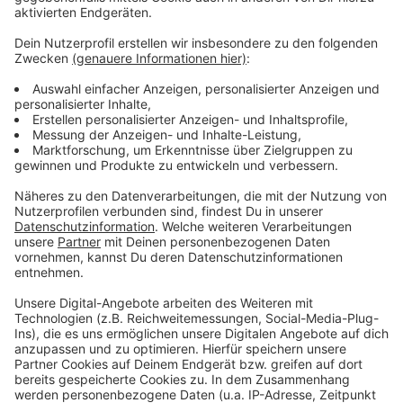
Weitere Infos und Links zum Thema
Anzeige
Wir hatten im November 2022 über das "Post-Vac-
Syndrom" berichtet
So berichtet die RP über die Klagen
Letzte Corona-Maßnahmen sind offiziell
ausgelaufen
NRW-Gesundheitsminister mit Corona-Bilanz
Anzeige