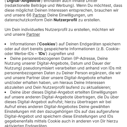
einem Protestzug sei das Infektionsrisiko zu
groß, heißt es von der Stadt. Deshalb hatte sie den
Marsch gestern verboten. Die Impfgegner wehren
sich jetzt gegen den Beschluss der Stadt und
haben einen Eilantrag beim Verwaltungsgericht
eingereicht.
Veröffentlicht:
Freitag, 07.01.2022 16:36
Anzeige
Angemeldet sind für die Demo rund 2.000 Personen.
Stadt und Polizei rechnen aber mit deutlich mehr
Teilnehmern. Man bereite sich auf alle Eventualitäten
vor, so ein Polizei-Sprecher im Interview mit AD. Auch
darauf, dass der Protestzug morgen doch noch
stattfinden könnte.