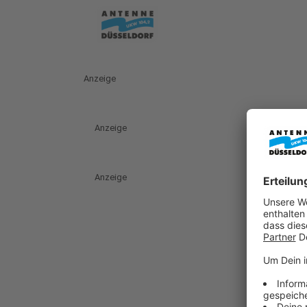
Anzeige
Anzeige
Anzeige