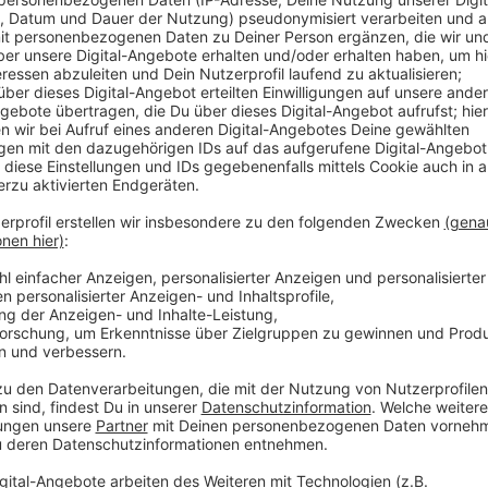
Das bedeutet zum Beispiel, dass die Kinder wieder 
Besuchen von Kindern anderer Gruppen soll wieder 
Maßnahmen bleiben dagegen weiter bestehen: Viele K
weiter nur in Ausnahmefällen in das Gebäude - das Br
den Toren statt. Die KiTas haben aber - vergleichbar
die Maßnahmen umzusetzen.
Anzeige
Weitere Infos:
Anzeige