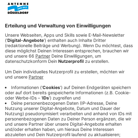
vereinbart.
Veröffentlicht:
Freitag, 17.12.2021 14:00
Anzeige
Kinder zwischen fünf und elf Jahren bekommen dort
den für diese Altersklasse speziellen Biontech-
Impfstoff. Damit werde das Schutzniveau in
Düsseldorf deutlich erhöht, so Oberbürgermeister
Stephan Keller:
Anzeige