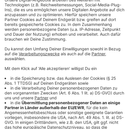
vereinbart werden muss.
Anzeige
Weitere Infos und Links zum Thema:
Anzeige
Termin-Hotline für Kinderimpfungen bei der Stadt:
(0211) 899-9069
Terminvergabe für das Kinderimpfen der Stadt
läuft seit Anfang der Woche
Meldung der Stadt zum Start der Kinderimpfungen
im Impfzentrum 2.0
Wichtige Infos für die Impfung bei Kindern und
Jugendlichen