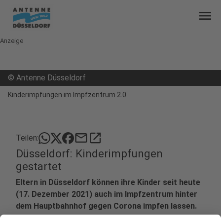
menu
Anzeige
©
Antenne Düsseldorf
Kinderimpfungen im Impfzentrum 2.0
mail
open_in_new
Teilen:
Düsseldorf: Kinderimpfungen
gestartet
Eltern in Düsseldorf können ihre Kinder seit heute
(17. Dezember 2021) auch im Impfzentrum hinter
dem Hauptbahnhof gegen Corona impfen lassen.
Rund 2.500 Termine wurden dafür bis jetzt schon