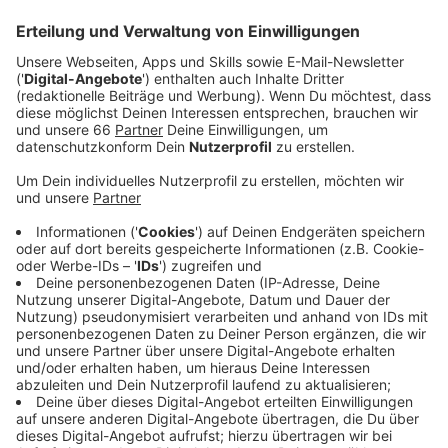
Veröffentlicht:
Mittwoch, 07.09.2022 06:06
Anzeige
Wenn es nicht zwingend notwendig sei, solle man
mindestens bis zur weiterführenden Schule damit
warten. Außerdem sei es wichtig, mit den Kindern
gewisse Regeln aufzustellen und die Handynutzung
am Anfang einzuschränken. Annette Willms von der
Elternschaft Düsseldorfer Schulen (EDS) sieht da vor
allem die Eltern in der Pflicht.
Anzeige
Annette Willms von der
Elternschaft Düsseldorfer Schulen