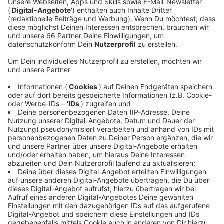
Mannesmannufer eine Schranke, um Auto-Poser
fernzuhalten. Sie soll vor allem die Anlieger
schützen. Jetzt gab es deswegen aber Ärger. Die
Anwohner können für diese Schranke eine
Chipkarte beantragen, um sie zu öffnen. In einem
Schreiben waren sie nun von der Stadt
aufgefordert worden, neben einer Kaution für die
Karte auch eine jährliche Gebühr zu zahlen. Das
hatte bei einigen für Unverständnis gesorgt.
Veröffentlicht:
Dienstag, 14.09.2021 15:41
Anzeige
Nachdem es deswegen Beschwerden gegeben hatte,
hatte OB Keller das zuständige Amt gebeten, auf die
Gebühr zu verzichten. Auf Anfrage von Antenne
Düsseldorf hat die Stadt bestätigt, dass es jetzt