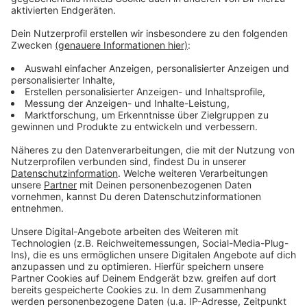
tatsächlich keine zusätzlichen Kosten für die
Chipkarten geben soll. Das Schreiben an die
Bewohnerinnen und Bewohner des Mannesmannufers
und Umgebung werde umgehend korrigiert, heißt es.
Anzeige
Weitere Infos und Links zum Thema
Anzeige
Feste Schranke am Mannesmannufer:
Höhere Warnschwellen am Mannesmannufer:
Anzeige