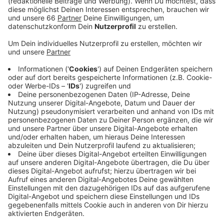
Veröffentlicht:
Freitag, 04.12.2020 17:23
Anzeige
Auf allen Strecken ist jetzt am Wochenende also zur
gleichen Zeit Feierabend wie sonst unter der Woche.
Die Extra-Fahrten einiger U-Bahn- und Buslinien
entfallen. Das gilt "bis auf weiteres", heißt es von der
Rheinbahn. Sie wird nächstes Jahr zusammen mit der
Stadt entscheiden, wann das Nachtangebot wieder
aufgenommen wird. Tagsüber ist die Rheinbahn an den
nächsten Wochenenden aber etwas häufiger im
Einsatz. Sie bietet zum Beispiel an den Samstagen vor
Weihnachten auf mehreren Linien Extra-Fahrten und
größere Fahrzeuge an.