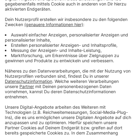
Bundesländern außer Hamburg,
Niedersachsen,
Schleswig-Holstein und dem Saarland der Fall. Bei
einem Wert über sechs sind zusätzliche
Testnachweise notwendig. Steigt der Krankenhaus-
Durchschnitt über neun können auch
Kontaktbeschränkungen eingeführt oder
Veranstaltungen ganz verboten werden.
Anzeige
Weitere Infos und Links zum Thema
Anzeige
Zahlen & Fakten
Alle Infos zum Corona-Virus
Anzeige