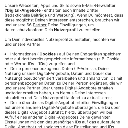
Anzeige
Zur Lage in Düsseldorf: Die 7-Tage Inzidenz ist um
zwei Punkte leicht gesunken – und liegt bei 238.
Heute vor einer Woche lag dieser Wert noch fast 50
Punkte niedriger. Von den Infizierten werden derzeit
93 in Krankenhäusern behandelt, davon 23 auf
Intensivstationen. Heute vor einem Jahr mussten neun
Düsseldorfer mehr intensivmedizinisch versorgt
werden. Die 7-Tage-Hospitalisierungsinzidenz liegt
heute in NRW bei 4,03. Bund und Länder haben sich auf
drei einheitliche Schwellenwerte bei der
Hospitalisierungs-Inzidenz geeinigt. Steigt der Wert
über drei, sollen die Länder nur noch Geimpfte und
Genesene zu bestimmten Veranstaltungen oder in der
Gastronomie zulassen. Das ist zur Zeit in allen